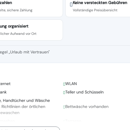
zahlen
Keine versteckten Gebühren
lte, sichere Zahlung
Vollständige Preisübersicht
ung organisiert
licher Aufwand vor Ort
egel „Urlaub mit Vertrauen"
ternet
WLAN
rank
Teller und Schüsseln
e, Handtücher und Wäsche
ichtlinien der örtlichen
Bettwäsche vorhanden
gewaschen
ernsehen
Terrasse