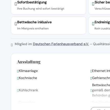
Sofortbestätigung
Sicher be
Ihre Buchung wird sofort bestätigt
Verschlüsse
Bettwäsche inklusive
Endreinig
Im Mietpreis enthalten
Kein zusätz
Mitglied im
Deutschen Ferienhausverband e.V.
– Qualitätssi
Ausstattung
Klimaanlage
Ethernet In
Kochnische
Gefriersch
Bettwäsch
Kühlschrank
gemäß den R
Behörden 
Fernsehen
Satellitenf