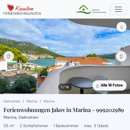
Alle 16 Fotos
1 / 16
Dalmatien
Marina
Marina
Ferienwohnungen Jakov in Marina - 999202989
Marina, Dalmatien
25 m²
2 Schlafzimmer
1 Badezimmer
max. 3 Gäste
·
·
·