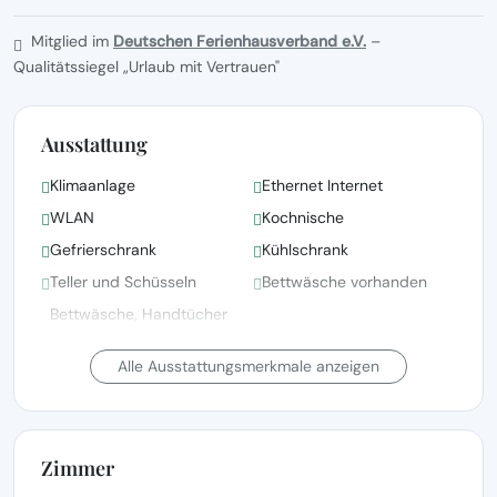
Mitglied im
Deutschen Ferienhausverband e.V.
–
Qualitätssiegel „Urlaub mit Vertrauen"
Ausstattung
Klimaanlage
Ethernet Internet
WLAN
Kochnische
Gefrierschrank
Kühlschrank
Teller und Schüsseln
Bettwäsche vorhanden
Bettwäsche, Handtücher
und Wäsche gemäß den
Satellitenfernsehen
Richtlinien der örtlichen
Alle Ausstattungsmerkmale anzeigen
Behörden gewaschen
Fernsehen
Terrasse
Zimmer