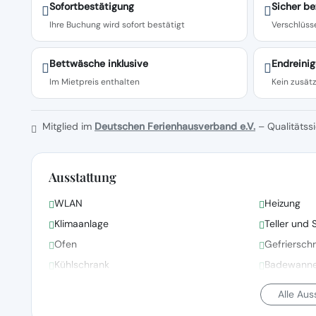
Sofortbestätigung
Sicher be
Ihre Buchung wird sofort bestätigt
Verschlüsse
Bettwäsche inklusive
Endreinig
Im Mietpreis enthalten
Kein zusätz
Mitglied im
Deutschen Ferienhausverband e.V.
– Qualitätssi
Ausstattung
WLAN
Heizung
Klimaanlage
Teller und 
Ofen
Gefriersch
Kühlschrank
Badewann
Alle Au