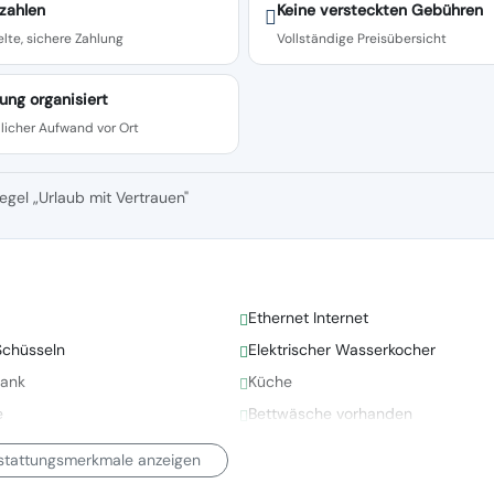
zahlen
Keine versteckten Gebühren
lte, sichere Zahlung
Vollständige Preisübersicht
ung organisiert
licher Aufwand vor Ort
egel „Urlaub mit Vertrauen"
Ethernet Internet
Schüsseln
Elektrischer Wasserkocher
rank
Küche
e
Bettwäsche vorhanden
sstattungsmerkmale anzeigen