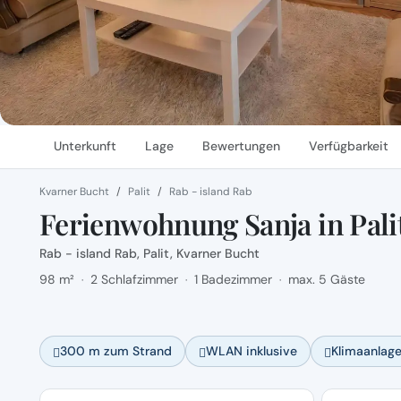
Unterkunft
Lage
Bewertungen
Verfügbarkeit
Kvarner Bucht
Palit
Rab - island Rab
Ferienwohnung Sanja in Pali
Rab - island Rab, Palit, Kvarner Bucht
98 m²
2 Schlafzimmer
1 Badezimmer
max. 5 Gäste
·
·
·
300 m zum Strand
WLAN inklusive
Klimaanlag