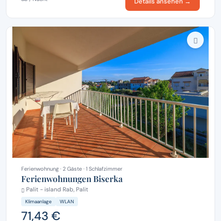
Details ansehen →
Ferienwohnung · 2 Gäste · 1 Schlafzimmer
Ferienwohnungen Biserka
Palit - island Rab, Palit
Klimaanlage
WLAN
71,43 €