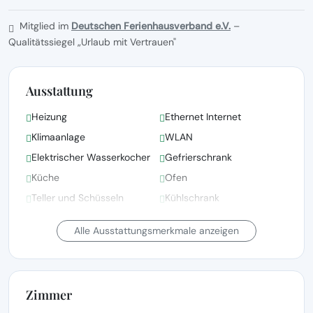
Mitglied im
Deutschen Ferienhausverband e.V.
–
Qualitätssiegel „Urlaub mit Vertrauen"
Ausstattung
Heizung
Ethernet Internet
Klimaanlage
WLAN
Elektrischer Wasserkocher
Gefrierschrank
Küche
Ofen
Teller und Schüsseln
Kühlschrank
Bettwäsche, Handtücher
Alle Ausstattungsmerkmale anzeigen
und Wäsche gemäß den
Badewanne
Richtlinien der örtlichen
Behörden gewaschen
Zimmer