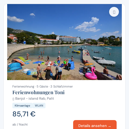
Ferienwohnung · 5 Gäste · 3 Schlafzimmer
Ferienwohnungen Toni
Banjol - island Rab, Palit
Klimaanlage
WLAN
85,71 €
ab / Nacht
Details ansehen →