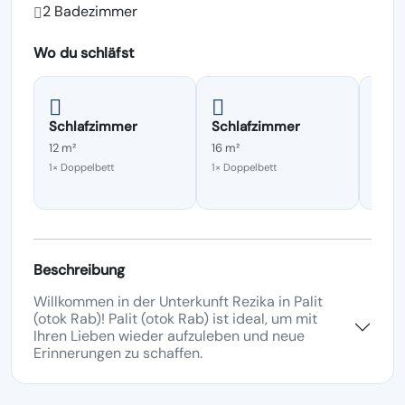
2 Badezimmer
Wo du schläfst
Schlafzimmer
Schlafzimmer
Schl
12 m²
16 m²
16 m²
1× Doppelbett
1× Doppelbett
1× Dop
1× Fut
Beschreibung
Willkommen in der Unterkunft Rezika in Palit
(otok Rab)! Palit (otok Rab) ist ideal, um mit
Ihren Lieben wieder aufzuleben und neue
Erinnerungen zu schaffen.