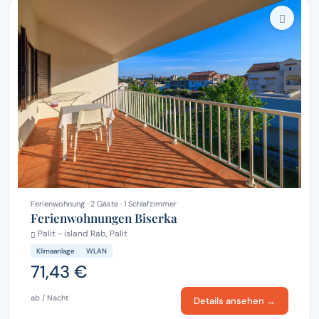
Ferienwohnung · 2 Gäste · 1 Schlafzimmer
Ferienwohnungen Biserka
Palit - island Rab, Palit
Klimaanlage
WLAN
71,43 €
ab / Nacht
Details ansehen →