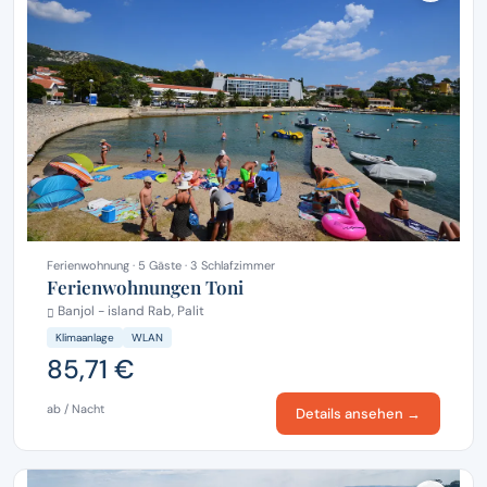
Ferienwohnung · 5 Gäste · 3 Schlafzimmer
Ferienwohnungen Toni
Banjol - island Rab, Palit
Klimaanlage
WLAN
85,71 €
ab / Nacht
Details ansehen →