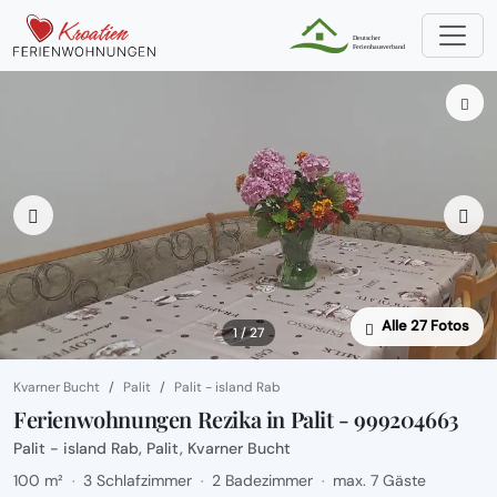
Alle 27 Fotos
1 / 27
Kvarner Bucht
Palit
Palit - island Rab
Ferienwohnungen Rezika in Palit - 999204663
Palit - island Rab, Palit, Kvarner Bucht
100 m²
3 Schlafzimmer
2 Badezimmer
max. 7 Gäste
·
·
·