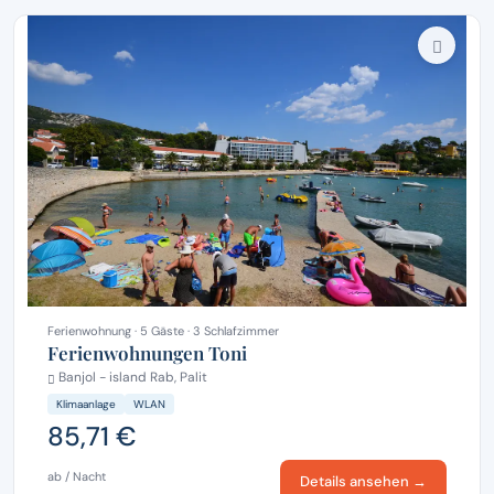
Ferienwohnung · 5 Gäste · 3 Schlafzimmer
Ferienwohnungen Toni
Banjol - island Rab, Palit
Klimaanlage
WLAN
85,71 €
ab / Nacht
Details ansehen →