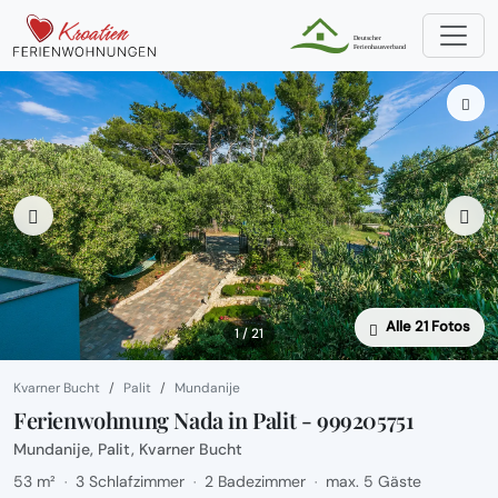
Alle 21 Fotos
1 / 21
Kvarner Bucht
Palit
Mundanije
Ferienwohnung Nada in Palit - 999205751
Mundanije, Palit, Kvarner Bucht
53 m²
3 Schlafzimmer
2 Badezimmer
max. 5 Gäste
·
·
·