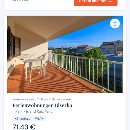
Details ansehen →
Ferienwohnung · 2 Gäste · 1 Schlafzimmer
Ferienwohnungen Biserka
Palit - island Rab, Palit
Klimaanlage
WLAN
71,43 €