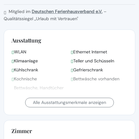
Mitglied im
Deutschen Ferienhausverband e.V.
–
Qualitätssiegel „Urlaub mit Vertrauen"
Ausstattung
WLAN
Ethernet Internet
Klimaanlage
Teller und Schüsseln
Kühlschrank
Gefrierschrank
Kochnische
Bettwäsche vorhanden
Bettwäsche, Handtücher
und Wäsche gemäß den
Fernsehen
Richtlinien der örtlichen
Alle Ausstattungsmerkmale anzeigen
Behörden gewaschen
Satellitenfernsehen
Terrasse
Zimmer